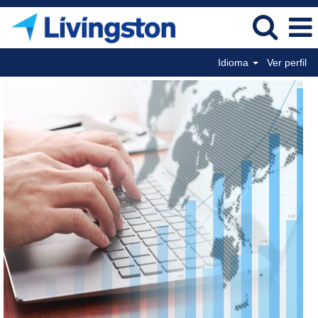
Idioma
Ver perfil
Global
Trade
Management
SP