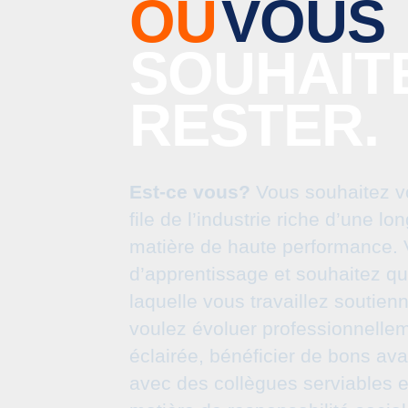
OÙ
VOUS
SOUHAIT
RESTER.
Est-ce vous?
Vous souhaitez vo
file de l’industrie riche d’une l
matière de haute performance. V
d’apprentissage et souhaitez qu
laquelle vous travaillez soutien
voulez évoluer professionnelle
éclairée, bénéficier de bons ava
avec des collègues serviables 