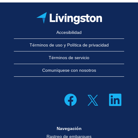
Accesibilidad
Términos de uso y Política de privacidad
Términos de servicio
Comuníquese con nosotros
S
S
S
e
e
e
a
a
a
b
b
b
r
r
r
e
e
e
e
e
e
n
n
n
Navegación
u
u
u
n
n
n
Rastreo de embarques
a
a