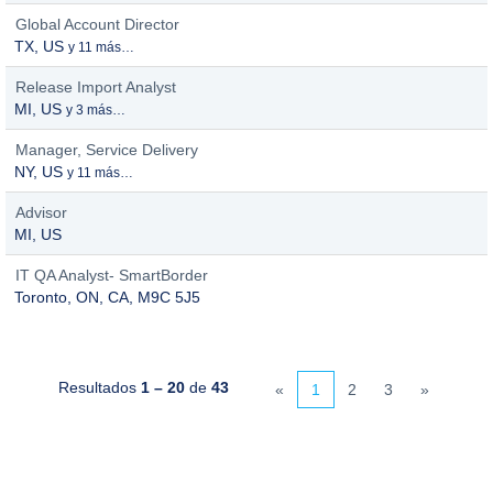
Global Account Director
TX, US
y 11 más…
Release Import Analyst
MI, US
y 3 más…
Manager, Service Delivery
NY, US
y 11 más…
Advisor
MI, US
IT QA Analyst- SmartBorder
Toronto, ON, CA, M9C 5J5
Resultados
1 – 20
de
43
«
1
2
3
»