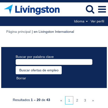
Idioma
Ver perfil
(página
Página principal
|
en Livingston International
actual)
Resultados de búsqueda de
"".
Buscar por palabra clave
Borrar
Resultados
1 – 20
de
43
«
1
2
3
»