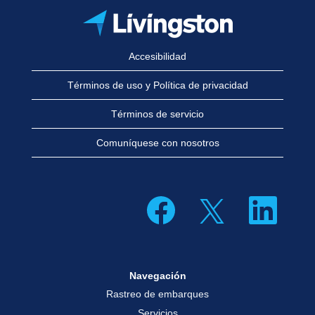
Accesibilidad
Términos de uso y Política de privacidad
Términos de servicio
Comuníquese con nosotros
S
S
S
e
e
e
a
a
a
b
b
b
r
r
r
e
e
e
e
e
e
n
n
n
Navegación
u
u
u
n
n
n
Rastreo de embarques
a
a
a
p
p
p
Servicios