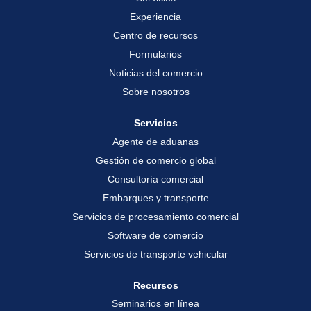
e
e
e
s
s
s
Experiencia
t
t
t
a
a
a
Centro de recursos
ñ
ñ
ñ
a
a
Formularios
a
n
n
n
u
u
Noticias del comercio
u
e
e
e
v
v
Sobre nosotros
v
a
a
a
.
.
.
Servicios
Agente de aduanas
Gestión de comercio global
Consultoría comercial
Embarques y transporte
Servicios de procesamiento comercial
Software de comercio
Servicios de transporte vehicular
Recursos
Seminarios en línea