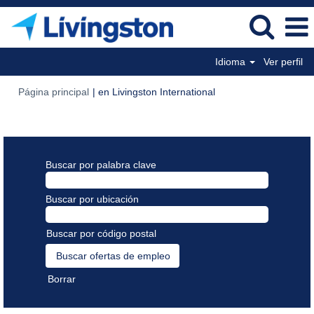
Idioma
Ver perfil
(página
Página principal
|
en Livingston International
actual)
Resultados de búsqueda de
"".
Buscar por palabra clave
Buscar por ubicación
Buscar por código postal
Borrar