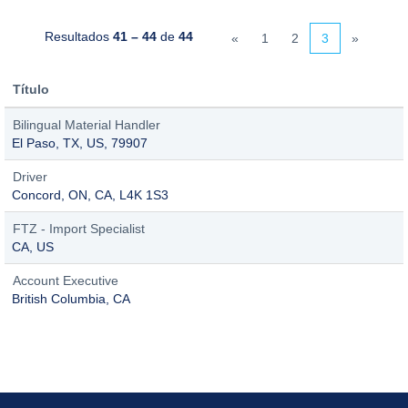
Resultados
41 – 44
de
44
«
1
2
3
»
Título
Bilingual Material Handler
El Paso, TX, US, 79907
Driver
Concord, ON, CA, L4K 1S3
FTZ - Import Specialist
CA, US
Account Executive
British Columbia, CA