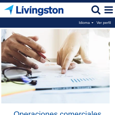
Idioma
Ver perfil
Business
Operations
SP
Operaciones comerciales