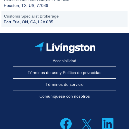
Houston, TX, US, 77086
Customs Specialist Brokerage
Fort Erie, ON, CA, L2A 0B5
Accesibilidad
Términos de uso y Política de privacidad
Términos de servicio
Comuníquese con nosotros
S
S
S
e
e
e
a
a