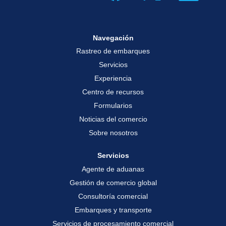
a
b
b
b
r
r
r
e
e
e
e
e
e
n
n
n
Navegación
u
u
u
n
n
n
Rastreo de embarques
a
a
a
p
p
p
Servicios
e
e
e
s
s
s
Experiencia
t
t
t
a
a
a
Centro de recursos
ñ
ñ
ñ
a
a
Formularios
a
n
n
n
u
u
Noticias del comercio
u
e
e
e
v
v
Sobre nosotros
v
a
a
a
.
.
.
Servicios
Agente de aduanas
Gestión de comercio global
Consultoría comercial
Embarques y transporte
Servicios de procesamiento comercial